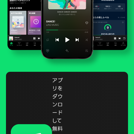
アプ
リを
ダウ
ンロ
ード
して
無料