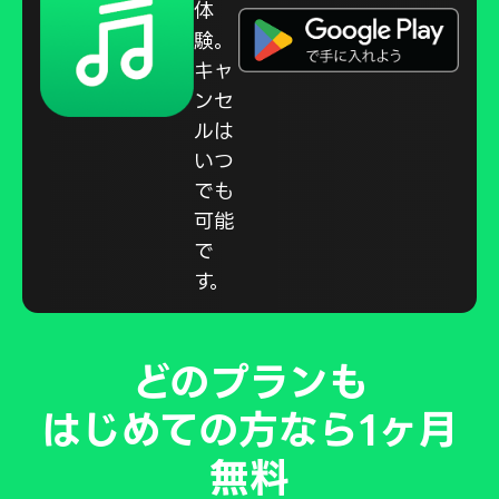
体
験。
キャ
ンセ
ルは
いつ
でも
可能
で
す。
どのプランも
はじめての方なら1ヶ月
無料