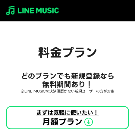
O
p
e
n
/
料金プラン
C
l
o
s
どのプランでも新規登録なら
e
無料期間あり！
※LINE MUSICの決済履歴がない新規ユーザーの方が対象