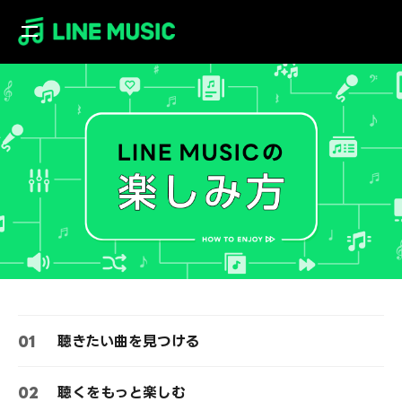
O
p
e
n
/
C
l
o
s
e
01
聴きたい曲を見つける
02
聴くをもっと楽しむ